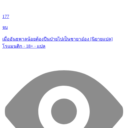
177
จบ
เมื่ออันธพาลน้อยต้องปีนป่ายไปเป็นชายาอ๋อง [นิยายแปล]
โรแมนติก · 18+ · แปล