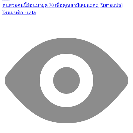
คนสวยคนนี้ย้อนมายุค 70 เพื่อคุณสามีเลยนะคะ [นิยายแปล]
โรแมนติก · แปล