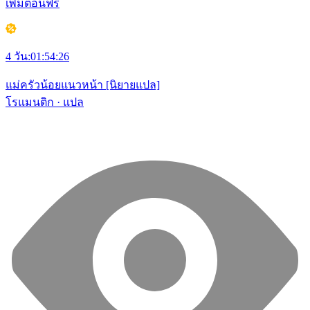
เพิ่มตอนฟรี
4 วัน
:
01
:
54
:
26
แม่ครัวน้อยแนวหน้า [นิยายแปล]
โรแมนติก · แปล