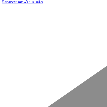
นิยายรายตอน
•
โรแมนติก