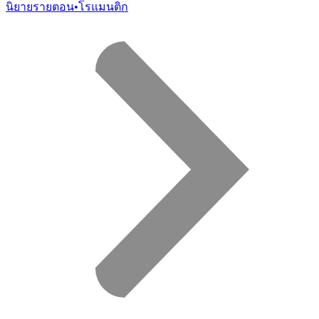
นิยายรายตอน
•
โรแมนติก