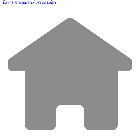
นิยายรายตอน
•
โรแมนติก