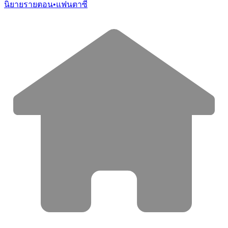
นิยายรายตอน
•
แฟนตาซี