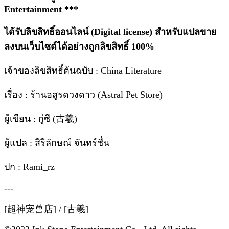
Entertainment ***
ได้รับลิขสิทธิ์ออนไลน์ (Digital license) สำหรับแปลขาย
ลงบนเว็บไซต์ได้อย่างถูกลิขสิทธิ์ 100%
เจ้าของลิขสิทธิ์ต้นฉบับ : China Literature
เรื่อง : ร้านอสูรดวงดาว (Astral Pet Store)
ผู้เขียน : กู่ซี (古羲)
ผู้แปล : สิริลักษณ์ จันทร์ชื่น
ปก : Rami_rz
---
[超神宠兽店] / [古羲]