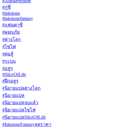
#AstralPetStore
#กู่ซี
#inkstone
#inkstonefantasy
#แฟนตาซี
#ผจญภัย
#ต่างโลก
#ไซไฟ
#ต่อสู้
#ระบบ
#อสูร
#SliceOfLife
#ฝึกอสูร
#นิยายแปลต่างโลก
#นิยายแปล
#นิยายแปลจบแล้ว
#นิยายแปลไซไฟ
#นิยายแปลSliceOfLife
#InkstoneFantasyลดราคา