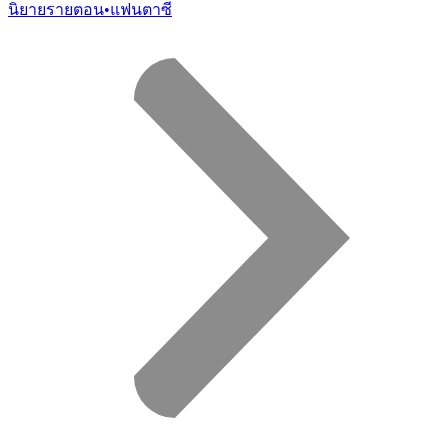
นิยายรายตอน
•
แฟนตาซี