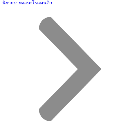
นิยายรายตอน
•
โรแมนติก