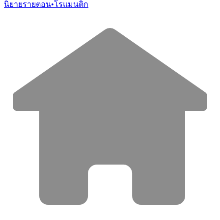
นิยายรายตอน
•
โรแมนติก